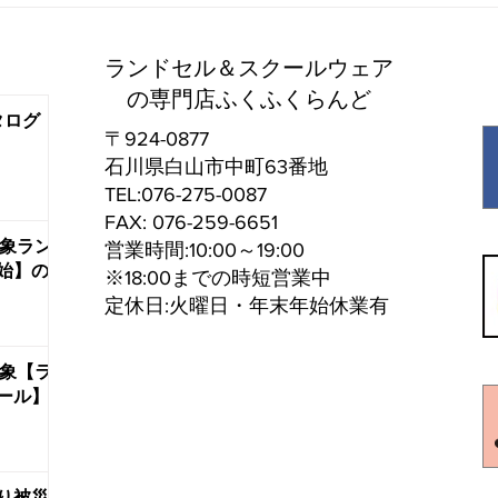
20
象ランドセル【ご来店予約受
ンド
付開始】のお知らせ
ランドセル＆スクールウェア
■20
の専門店ふくふくらんど
タログ
〒924-0877
石川県白山市中町63番地
TEL:076-275-0087
FAX: 076-259-6651
対象ラン
営業時間:10:00～19:00
始】の
※18:00までの時短営業中
定休日:火曜日・年末年始休業有
対象【ラ
ール】
り被災