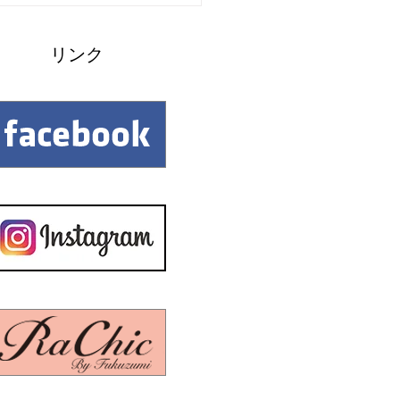
24年ご入学のおこさま向けラ
セルの展示のみとなります
​リンク
24年3月上旬...