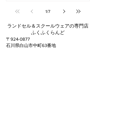
1
/
7
ランドセル＆スクールウェアの専門店
ふくふくらんど
〒924-0877
石川県白山市中町63番地
TEL:076-275-0087
FAX: 076-259-6651
営業時間:10:00～19:00
※18:00までの時短営業中
定休日:火曜日・年末年始休業有
​リンク